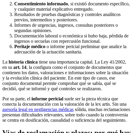
Consentimiento informado
, si existió documento específico,
y cualquier material explicativo entregado.
Resultados de pruebas diagnósticas y controles analíticos
previos, intermedios y posteriores.
Informes de urgencias, ingresos, consultas posteriores o
segundas opiniones.
Documentación laboral o económica si hubo baja, pérdida de
ingresos o secuelas con repercusión funcional.
Peritaje médico
o informe pericial preliminar que analice la
adecuación de la actuación sanitaria.
La
historia clínica
tiene una importancia capital. La Ley 41/2002,
en su
art. 14
, la configura como el conjunto de documentos que
contienen los datos, valoraciones e informaciones sobre la situación
y la evolución clínica del paciente. En este tipo de casos, ese
conjunto documental permite comprobar qué se sabía, qué se
decidió, qué se informó y qué controles se realizaron.
Por su parte, el
informe pericial
suele ser la pieza técnica que
conecta la documentación con la valoración de la
lex artis
. Sin una
asesoría legal en negligencias médicas
sólida, muchas reclamaciones
presentan dificultades relevantes, sobre todo cuando la controversia
se centra en dosificación, causalidad o suficiencia del seguimiento.
Vías de reclamación y plazos: por qué hay