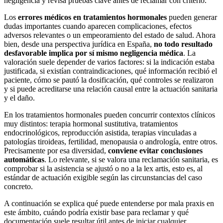
negligencia y revisa pruebas clave antes de reclamar con criterio.
Los
errores médicos en tratamientos hormonales
pueden generar
dudas importantes cuando aparecen complicaciones, efectos
adversos relevantes o un empeoramiento del estado de salud. Ahora
bien, desde una perspectiva jurídica en España,
no todo resultado
desfavorable implica por sí mismo negligencia médica
. La
valoración suele depender de varios factores: si la indicación estaba
justificada, si existían contraindicaciones, qué información recibió el
paciente, cómo se pautó la dosificación, qué controles se realizaron
y si puede acreditarse una relación causal entre la actuación sanitaria
y el daño.
En los tratamientos hormonales pueden concurrir contextos clínicos
muy distintos: terapia hormonal sustitutiva, tratamientos
endocrinológicos, reproducción asistida, terapias vinculadas a
patologías tiroideas, fertilidad, menopausia o andrología, entre otros.
Precisamente por esa diversidad,
conviene evitar conclusiones
automáticas
. Lo relevante, si se valora una reclamación sanitaria, es
comprobar si la asistencia se ajustó o no a la
lex artis
, esto es, al
estándar de actuación exigible según las circunstancias del caso
concreto.
A continuación se explica qué puede entenderse por mala praxis en
este ámbito, cuándo podría existir base para reclamar y qué
documentación suele resultar útil antes de iniciar cualquier