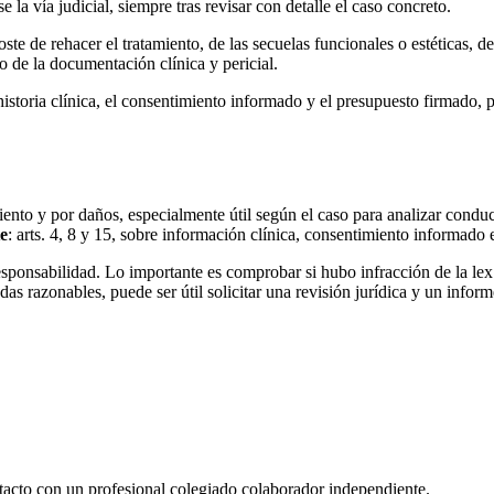
la vía judicial, siempre tras revisar con detalle el caso concreto.
te de rehacer el tratamiento, de las secuelas funcionales o estéticas, d
o de la documentación clínica y pericial.
historia clínica, el consentimiento informado y el presupuesto firmado, p
ento y por daños, especialmente útil según el caso para analizar conduc
te
: arts. 4, 8 y 15, sobre información clínica, consentimiento informado 
responsabilidad. Lo importante es comprobar si hubo infracción de la lex
s razonables, puede ser útil solicitar una revisión jurídica y un inform
ntacto con un profesional colegiado colaborador independiente.