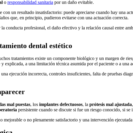
al
o
responsabilidad sanitaria
por un daño evitable.
e con un resultado insatisfactorio: puede apreciarse cuando hay una act
ños que, en principio, pudieron evitarse con una actuación correcta.
 la conducta profesional, el daño efectivo y la relación causal entre am
tamiento dental estético
muchos tratamientos existe un componente biológico y un margen de ries
 explicada, a una limitación técnica asumida por el paciente o a una ac
 una ejecución incorrecta, controles insuficientes, falta de pruebas diag
aparecer
llas mal puestas
, los
implantes defectuosos
, la
prótesis mal ajustada
peratoria
persistente cuando se discute si fue un riesgo conocido, si se 
ado mejorable o no plenamente satisfactorio y una intervención ejecutada s
gica