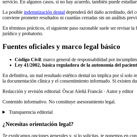
servicio. En algunos casos, si no hay acuerdo, también puede estudiarse 
La posible
indemnización dental
dependerá del daño acreditado, del cos
conviene prometer resultados ni cuantías cerradas sin un análisis previ
En términos prácticos, el siguiente paso razonable suele ser revisar la 
jurídico y probatorio.
Fuentes oficiales y marco legal básico
Código Civil
: marco general de responsabilidad por incumplimi
Ley 41/2002, básica reguladora de la autonomía del pacien
En definitiva, un mal resultado estético dental no implica por sí solo 
la documentación clínica y el consentimiento informado. Si existen duda
Redacción y revisión editorial: Òscar Aleñá Francás
· Autor y editor
Contenido informativo. No constituye asesoramiento legal.
Transparencia editorial
¿Necesitas orientación legal?
Te explicamos opciones generales y, si lo solicitas, te ponemos en co