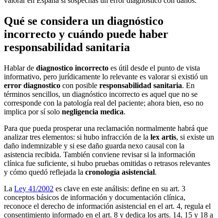
valorar en España si sospechas un error diagnóstico con daños.
Qué se considera un diagnóstico
incorrecto y cuándo puede haber
responsabilidad sanitaria
Hablar de
diagnostico incorrecto
es útil desde el punto de vista
informativo, pero jurídicamente lo relevante es valorar si existió un
error diagnostico
con posible
responsabilidad sanitaria
. En
términos sencillos, un diagnóstico incorrecto es aquel que no se
corresponde con la patología real del paciente; ahora bien, eso no
implica por sí solo
negligencia medica
.
Para que pueda prosperar una reclamación normalmente habrá que
analizar tres elementos: si hubo infracción de la
lex artis
, si existe un
daño indemnizable y si ese daño guarda nexo causal con la
asistencia recibida. También conviene revisar si la información
clínica fue suficiente, si hubo pruebas omitidas o retrasos relevantes
y cómo quedó reflejada la
cronología asistencial
.
La
Ley 41/2002
es clave en este análisis: define en su art. 3
conceptos básicos de información y documentación clínica,
reconoce el derecho de información asistencial en el art. 4, regula el
consentimiento informado en el art. 8 y dedica los arts. 14, 15 y 18 a