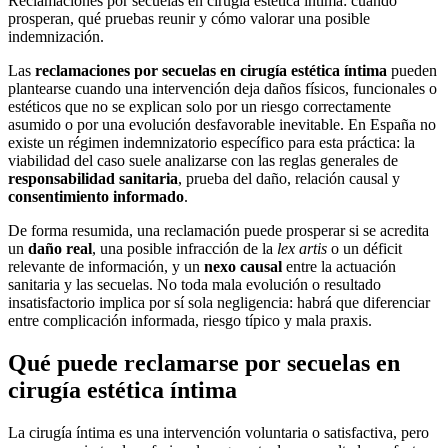
Reclamaciones por secuelas en cirugía estética íntima: cuándo
prosperan, qué pruebas reunir y cómo valorar una posible
indemnización.
Las
reclamaciones por secuelas en cirugía estética íntima
pueden
plantearse cuando una intervención deja daños físicos, funcionales o
estéticos que no se explican solo por un riesgo correctamente
asumido o por una evolución desfavorable inevitable. En España no
existe un régimen indemnizatorio específico para esta práctica: la
viabilidad del caso suele analizarse con las reglas generales de
responsabilidad sanitaria
, prueba del daño, relación causal y
consentimiento informado
.
De forma resumida, una reclamación puede prosperar si se acredita
un
daño real
, una posible infracción de la
lex artis
o un déficit
relevante de información, y un
nexo causal
entre la actuación
sanitaria y las secuelas. No toda mala evolución o resultado
insatisfactorio implica por sí sola negligencia: habrá que diferenciar
entre complicación informada, riesgo típico y mala praxis.
Qué puede reclamarse por secuelas en
cirugía estética íntima
La cirugía íntima es una intervención voluntaria o satisfactiva, pero