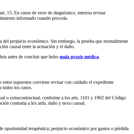
rt. 15. En casos de error de diagnóstico, interesa revisar
entimiento informado cuando proceda.
cia del perjuicio económico. Sin embargo, la prueba que normalmente
ación causal entre la actuación y el daño.
leta antes de concluir que hubo
mala praxis médica
.
n estos supuestos conviene revisar con cuidado el expediente
a todos los casos.
ual o extracontractual, conforme a los arts. 1101 y 1902 del Código
ación contraria a lex artis, daño y nexo causal.
e oportunidad terapéutica; perjuicio económico por gastos o pérdida