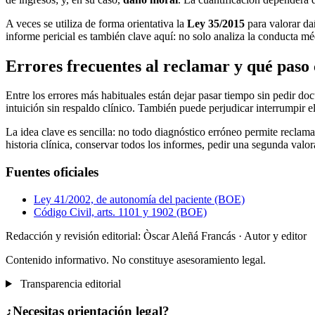
A veces se utiliza de forma orientativa la
Ley 35/2015
para valorar da
informe pericial es también clave aquí: no solo analiza la conducta méd
Errores frecuentes al reclamar y qué paso
Entre los errores más habituales están dejar pasar tiempo sin pedir d
intuición sin respaldo clínico. También puede perjudicar interrumpir 
La idea clave es sencilla: no todo diagnóstico erróneo permite reclamar
historia clínica, conservar todos los informes, pedir una segunda valor
Fuentes oficiales
Ley 41/2002, de autonomía del paciente (BOE)
Código Civil, arts. 1101 y 1902 (BOE)
Redacción y revisión editorial: Òscar Aleñá Francás
· Autor y editor
Contenido informativo. No constituye asesoramiento legal.
Transparencia editorial
¿Necesitas orientación legal?