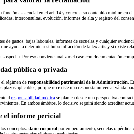
 función asistencial en el art. 14 y concreta su contenido mínimo en el a
icadas, interconsultas, evolución, informes de alta y registro del cons
es de gastos, bajas laborales, informes de secuelas y cualquier eviden
l que ayuda a determinar si hubo infracción de la lex artis y si existe rel
a sospecha. Por eso conviene analizar el caso con documentación comp
dad pública o privada
o el régimen de
responsabilidad patrimonial de la Administración
. E
 plazos aplicables, porque no existe una respuesta universal válida par
ventual
responsabilidad médica
se plantea desde una perspectiva contract
ntervinientes. En ambos ámbitos, lo decisivo seguirá siendo acreditar actu
 el informe pericial
ntos conceptos:
daño corporal
por empeoramiento, secuelas o pérdida d
e las circunstancias clínicas y probatorias.