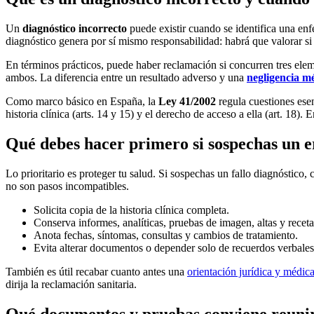
Un
diagnóstico incorrecto
puede existir cuando se identifica una enf
diagnóstico genera por sí mismo responsabilidad: habrá que valorar si l
En términos prácticos, puede haber reclamación si concurren tres elem
ambos. La diferencia entre un resultado adverso y una
negligencia m
Como marco básico en España, la
Ley 41/2002
regula cuestiones esenc
historia clínica (arts. 14 y 15) y el derecho de acceso a ella (art. 18).
Qué debes hacer primero si sospechas un e
Lo prioritario es proteger tu salud. Si sospechas un fallo diagnóstico
no son pasos incompatibles.
Solicita copia de la historia clínica completa.
Conserva informes, analíticas, pruebas de imagen, altas y receta
Anota fechas, síntomas, consultas y cambios de tratamiento.
Evita alterar documentos o depender solo de recuerdos verbales
También es útil recabar cuanto antes una
orientación jurídica y médica
dirija la reclamación sanitaria.
Qué documentos y pruebas conviene reunir