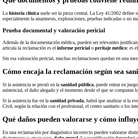
La
historia clínica
suele ser la pieza central. La Ley 41/2002 define su
especialmente la anamnesis, exploraciones, pruebas indicadas o no ind
Prueba documental y valoración pericial
Además de la documentación médica, pueden ser relevantes justificant
articula la reclamación es el
informe pericial
o
peritaje médico
: es e
Sin esa valoración pericial, muchas reclamaciones quedan en una mer
Cómo encaja la reclamación según sea sani
Si la asistencia se prestó en la
sanidad pública
, puede entrar en jueg
asistencial, el daño alegado y el momento desde el que se computan los
Si la asistencia fue en la
sanidad privada
, habrá que analizar si la e
Civil, según la relación con el profesional, el centro sanitario o los i
Qué daños pueden valorarse y cómo influye
En una reclamación por diagnóstico incorrecto pueden valorarse disti
de ingresos; y, en su caso,
daño moral
. La cuantificación dependerá d