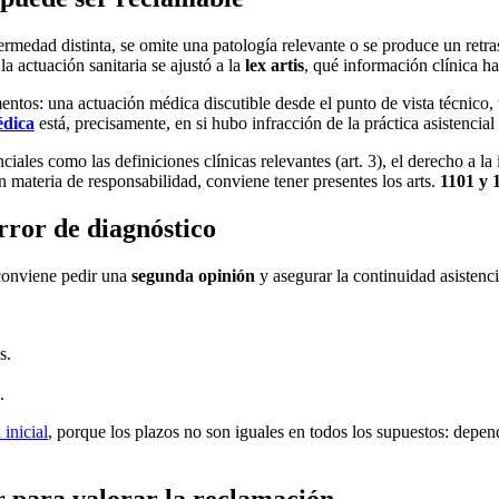
ermedad distinta, se omite una patología relevante o se produce un retra
a actuación sanitaria se ajustó a la
lex artis
, qué información clínica ha
entos: una actuación médica discutible desde el punto de vista técnico,
édica
está, precisamente, en si hubo infracción de la práctica asistencial
iales como las definiciones clínicas relevantes (art. 3), el derecho a la 
 En materia de responsabilidad, conviene tener presentes los arts.
1101 y 
rror de diagnóstico
, conviene pedir una
segunda opinión
y asegurar la continuidad asistenci
s.
.
 inicial
, porque los plazos no son iguales en todos los supuestos: depend
 para valorar la reclamación