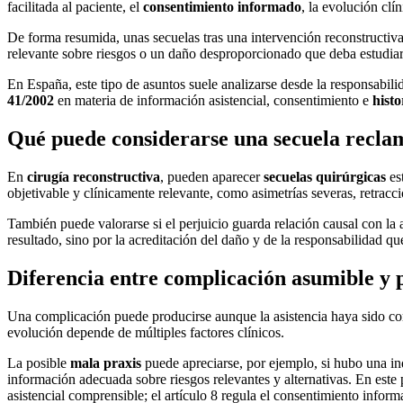
facilitada al paciente, el
consentimiento informado
, la evolución clín
De forma resumida, unas secuelas tras una intervención reconstructiva
relevante sobre riesgos o un daño desproporcionado que deba estudi
En España, este tipo de asuntos suele analizarse desde la responsabilid
41/2002
en materia de información asistencial, consentimiento e
histo
Qué puede considerarse una secuela reclam
En
cirugía reconstructiva
, pueden aparecer
secuelas quirúrgicas
est
objetivable y clínicamente relevante, como asimetrías severas, retracc
También puede valorarse si el perjuicio guarda relación causal con la 
resultado, sino por la acreditación del daño y de la responsabilidad qu
Diferencia entre complicación asumible y 
Una complicación puede producirse aunque la asistencia haya sido cor
evolución depende de múltiples factores clínicos.
La posible
mala praxis
puede apreciarse, por ejemplo, si hubo una ind
información adecuada sobre riesgos relevantes y alternativas. En este 
asistencial comprensible; el artículo 8 regula el consentimiento inform