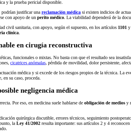
ica y la prueba pericial disponible.
 podrían justificar una
reclamación médica
si existen indicios de actua
arse con apoyo de un
perito médico
. La viabilidad dependerá de la doc
ad civil sanitaria, con apoyo, según el supuesto, en los artículos
1101
ria clínica
.
able en cirugía reconstructiva
éticas, funcionales o mixtas. No basta con que el resultado sea insatisfac
iones,
cicatrices anómalas
, pérdida de movilidad, dolor persistente, afec
actuación médica y si excede de los riesgos propios de la técnica. La e
e, en su caso, proceda.
posible negligencia médica
recta. Por eso, en medicina suele hablarse de
obligación de medios
y n
icación quirúrgica discutible, errores técnicos, seguimiento postoperato
punto, la
Ley 41/2002
resulta importante: sus artículos 2 y 4 reconocen 
ado.