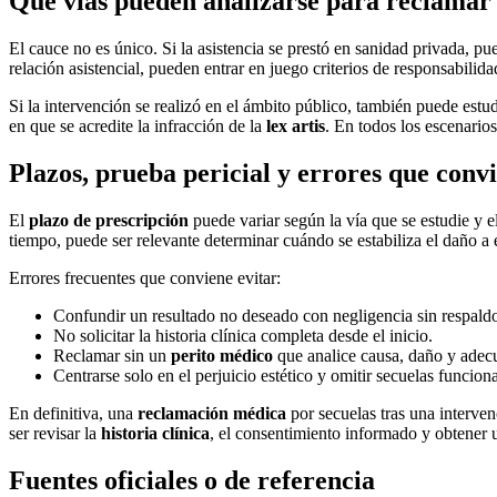
Qué vías pueden analizarse para reclamar 
El cauce no es único. Si la asistencia se prestó en sanidad privada, p
relación asistencial, pueden entrar en juego criterios de responsabilida
Si la intervención se realizó en el ámbito público, también puede estu
en que se acredite la infracción de la
lex artis
. En todos los escenario
Plazos, prueba pericial y errores que convi
El
plazo de prescripción
puede variar según la vía que se estudie y 
tiempo, puede ser relevante determinar cuándo se estabiliza el daño a 
Errores frecuentes que conviene evitar:
Confundir un resultado no deseado con negligencia sin respaldo 
No solicitar la historia clínica completa desde el inicio.
Reclamar sin un
perito médico
que analice causa, daño y adecu
Centrarse solo en el perjuicio estético y omitir secuelas funciona
En definitiva, una
reclamación médica
por secuelas tras una interven
ser revisar la
historia clínica
, el consentimiento informado y obtener
Fuentes oficiales o de referencia