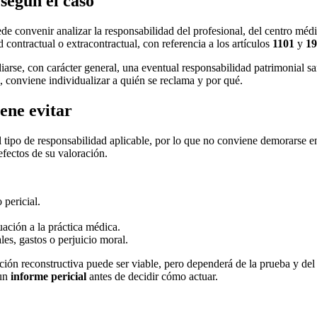
según el caso
uede convenir analizar la responsabilidad del profesional, del centro mé
d contractual o extracontractual, con referencia a los artículos
1101
y
19
diarse, con carácter general, una eventual responsabilidad patrimonial s
s, conviene individualizar a quién se reclama y por qué.
ene evitar
el tipo de responsabilidad aplicable, por lo que no conviene demorarse
efectos de su valoración.
pericial.
ación a la práctica médica.
les, gastos o perjuicio moral.
ción reconstructiva puede ser viable, pero dependerá de la prueba y del 
 un
informe pericial
antes de decidir cómo actuar.