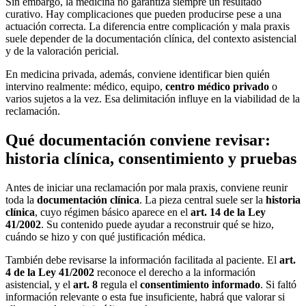
Sin embargo, la medicina no garantiza siempre un resultado
curativo. Hay complicaciones que pueden producirse pese a una
actuación correcta. La diferencia entre complicación y mala praxis
suele depender de la documentación clínica, del contexto asistencial
y de la valoración pericial.
En medicina privada, además, conviene identificar bien quién
intervino realmente: médico, equipo,
centro médico privado
o
varios sujetos a la vez. Esa delimitación influye en la viabilidad de la
reclamación.
Qué documentación conviene revisar:
historia clínica, consentimiento y pruebas
Antes de iniciar una reclamación por mala praxis, conviene reunir
toda la
documentación clínica
. La pieza central suele ser la
historia
clínica
, cuyo régimen básico aparece en el
art. 14 de la Ley
41/2002
. Su contenido puede ayudar a reconstruir qué se hizo,
cuándo se hizo y con qué justificación médica.
También debe revisarse la información facilitada al paciente. El
art.
4 de la Ley 41/2002
reconoce el derecho a la información
asistencial, y el
art. 8
regula el
consentimiento informado
. Si faltó
información relevante o esta fue insuficiente, habrá que valorar si