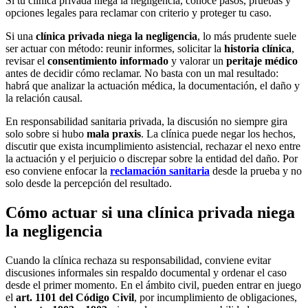
Si tu clínica privada niega la negligencia, conoce pasos, pruebas y
opciones legales para reclamar con criterio y proteger tu caso.
Si una
clínica privada niega la negligencia
, lo más prudente suele
ser actuar con método: reunir informes, solicitar la
historia clínica
,
revisar el
consentimiento informado
y valorar un
peritaje médico
antes de decidir cómo reclamar. No basta con un mal resultado:
habrá que analizar la actuación médica, la documentación, el daño y
la relación causal.
En responsabilidad sanitaria privada, la discusión no siempre gira
solo sobre si hubo
mala praxis
. La clínica puede negar los hechos,
discutir que exista incumplimiento asistencial, rechazar el nexo entre
la actuación y el perjuicio o discrepar sobre la entidad del daño. Por
eso conviene enfocar la
reclamación sanitaria
desde la prueba y no
solo desde la percepción del resultado.
Cómo actuar si una clínica privada niega
la negligencia
Cuando la clínica rechaza su responsabilidad, conviene evitar
discusiones informales sin respaldo documental y ordenar el caso
desde el primer momento. En el ámbito civil, pueden entrar en juego
el
art. 1101 del Código Civil
, por incumplimiento de obligaciones,