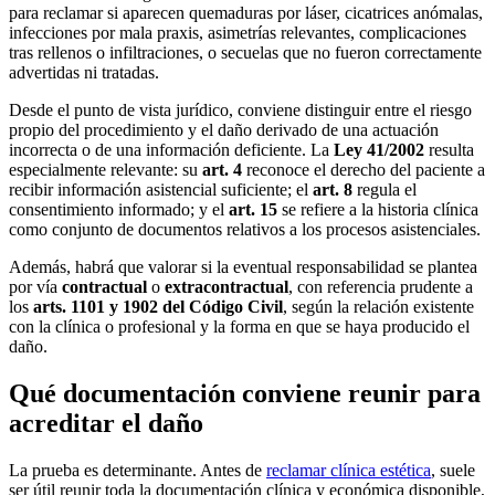
para reclamar si aparecen quemaduras por láser, cicatrices anómalas,
infecciones por mala praxis, asimetrías relevantes, complicaciones
tras rellenos o infiltraciones, o secuelas que no fueron correctamente
advertidas ni tratadas.
Desde el punto de vista jurídico, conviene distinguir entre el riesgo
propio del procedimiento y el daño derivado de una actuación
incorrecta o de una información deficiente. La
Ley 41/2002
resulta
especialmente relevante: su
art. 4
reconoce el derecho del paciente a
recibir información asistencial suficiente; el
art. 8
regula el
consentimiento informado; y el
art. 15
se refiere a la historia clínica
como conjunto de documentos relativos a los procesos asistenciales.
Además, habrá que valorar si la eventual responsabilidad se plantea
por vía
contractual
o
extracontractual
, con referencia prudente a
los
arts. 1101 y 1902 del Código Civil
, según la relación existente
con la clínica o profesional y la forma en que se haya producido el
daño.
Qué documentación conviene reunir para
acreditar el daño
La prueba es determinante. Antes de
reclamar clínica estética
, suele
ser útil reunir toda la documentación clínica y económica disponible,