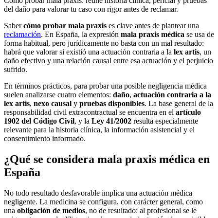
Cómo probar mala praxis: reúne historia clínica, pericial y pruebas
del daño para valorar tu caso con rigor antes de reclamar.
Saber
cómo probar mala praxis
es clave antes de plantear una
reclamación
. En España, la expresión
mala praxis médica
se usa de
forma habitual, pero jurídicamente no basta con un mal resultado:
habrá que valorar si existió una actuación contraria a la
lex artis
, un
daño efectivo y una relación causal entre esa actuación y el perjuicio
sufrido.
En términos prácticos, para probar una posible negligencia médica
suelen analizarse cuatro elementos:
daño
,
actuación contraria a la
lex artis
,
nexo causal
y
pruebas disponibles
. La base general de la
responsabilidad civil extracontractual se encuentra en el
artículo
1902 del Código Civil
, y la
Ley 41/2002
resulta especialmente
relevante para la historia clínica, la información asistencial y el
consentimiento informado.
¿Qué se considera mala praxis médica en
España
No todo resultado desfavorable implica una actuación médica
negligente. La medicina se configura, con carácter general, como
una
obligación de medios
, no de resultado: al profesional se le