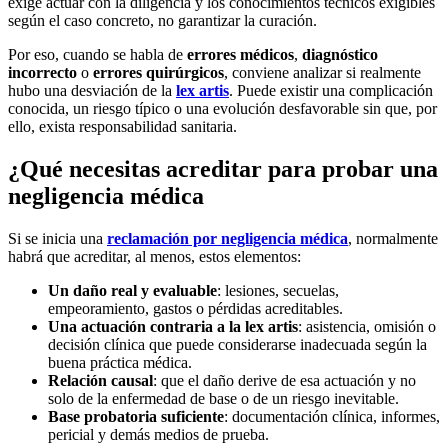
exige actuar con la diligencia y los conocimientos técnicos exigibles
según el caso concreto, no garantizar la curación.
Por eso, cuando se habla de
errores médicos
,
diagnóstico
incorrecto
o
errores quirúrgicos
, conviene analizar si realmente
hubo una desviación de la
lex artis
. Puede existir una complicación
conocida, un riesgo típico o una evolución desfavorable sin que, por
ello, exista responsabilidad sanitaria.
¿Qué necesitas acreditar para probar una
negligencia médica
Si se inicia una
reclamación por negligencia médica
, normalmente
habrá que acreditar, al menos, estos elementos:
Un daño real y evaluable
: lesiones, secuelas,
empeoramiento, gastos o pérdidas acreditables.
Una actuación contraria a la lex artis
: asistencia, omisión o
decisión clínica que puede considerarse inadecuada según la
buena práctica médica.
Relación causal
: que el daño derive de esa actuación y no
solo de la enfermedad de base o de un riesgo inevitable.
Base probatoria suficiente
: documentación clínica, informes,
pericial y demás medios de prueba.