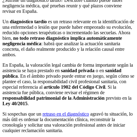
¿Sufriste un diagnóstico tardío? Descubre cuándo puede haber
negligencia médica, qué pruebas reunir y qué plazos conviene
revisar en España.
Un
diagnóstico tardío
es un retraso relevante en la identificación de
una enfermedad o lesión que puede haber empeorado su evolución,
reducido opciones terapéuticas o incrementado las secuelas. Ahora
bien,
no todo retraso diagnóstico implica automáticamente
negligencia médica
: habrá que analizar la actuación sanitaria
concreta, el daño realmente producido y la relación causal entre
ambos.
En España, la valoración legal cambia de forma importante según la
asistencia se haya prestado en
sanidad privada
o en
sanidad
pública
. En el ámbito privado puede entrar en juego, según cómo se
plantee el caso, la responsabilidad civil profesional sanitaria, con
especial referencia al
artículo 1902 del Código Civil
. Si la
asistencia fue pública, conviene revisar el régimen de
responsabilidad patrimonial de la Administración
previsto en la
Ley 40/2015
.
Si sospechas que un
retraso en el diagnóstico
agravó tu situación, lo
más útil es ordenar la documentación clínica, reconstruir la
cronología y solicitar una valoración profesional antes de iniciar
cualquier reclamación sanitaria.