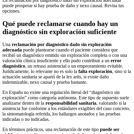
La reclamación por diagnóstico dado sin exploración adecuada
puede prosperar si hay prueba de daño y nexo causal. Revisa tus
opciones.
Qué puede reclamarse cuando hay un
diagnóstico sin exploración suficiente
Una
reclamación por diagnóstico dado sin exploración
adecuada
puede plantearse cuando el paciente considera que
recibió un diagnóstico emitido sin exploración completa o con una
valoración clínica insuficiente y ello pudo contribuir a un
error
diagnóstico
, un retraso asistencial o un empeoramiento evitable.
Jurídicamente, lo relevante no es solo la
falta exploración
, sino si la
actuación sanitaria se apartó de la
lex artis
, si existe daño
indemnizable, nexo causal y prueba bastante.
En España no existe una regulación literal del “diagnóstico sin
exploración” como categoría autónoma. Este tipo de supuesto suele
analizarse dentro de la
responsabilidad sanitaria
, valorando si la
asistencia fue conforme a los estándares exigibles del caso concreto,
la sintomatología referida, los hallazgos anotados y las pruebas
indicadas o no indicadas.
En términos prácticos, una reclamación de este tipo
puede ser