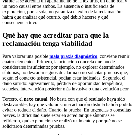
viable
si se acredita un apartamiento de la lex artis, un daño real y
un nexo causal entre ambos. La ausencia o insuficiencia de
exploración, por sí sola, no garantiza el éxito de la reclamación:
habrá que analizar qué ocurrió, qué debió hacerse y qué
consecuencia tuvo.
Qué hay que acreditar para que la
reclamación tenga viabilidad
Para valorar una posible
mala praxis diagnóstico
, conviene reunir
cuatro elementos. Primero, la actuación concreta que puede
considerarse insuficiente: por ejemplo, no explorar determinados
síntomas, no descartar signos de alarma o no solicitar pruebas que,
según el contexto asistencial, podían estar indicadas. Segundo, el
daño sufrido: agravamiento, pérdida de oportunidad terapéutica,
secuelas, intervención posterior más invasiva o una evolución peor.
Tercero, el
nexo causal
. No basta con que el resultado haya sido
desfavorable; hay que valorar si una actuación distinta habría podido
evitar o reducir el daño. Cuarto, la prueba. En urgencias o consultas
breves, la dificultad suele estar en acreditar qué síntomas se
refirieron, qué exploración se realizó realmente y por qué no se
solicitaron determinadas pruebas.