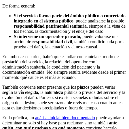
De forma general:
Si el servicio forma parte del ámbito público o concertado
integrado en el sistema público
, puede analizarse la posible
responsabilidad patrimonial sanitaria
, siempre a la vista de
los hechos, la documentación y el encaje del caso.
Si interviene un operador privado
, puede valorarse una
acción de
responsabilidad civil
, también condicionada por la
prueba del daño, la actuación y el nexo causal.
En ambos escenarios, habrá que estudiar con cautela el modo de
prestación del servicio, la relación del operador con la
administración sanitaria, la condición del paciente y la
documentación emitida. No siempre resulta evidente desde el primer
momento qué cauce es el más adecuado.
También conviene tener presente que los
plazos
pueden variar
según la vía elegida, la naturaleza pública o privada del servicio y la
evolución del daño. Por eso, si existen secuelas o dudas sobre el
origen de la lesión, suele ser razonable revisar el caso cuanto antes
para evitar decisiones precipitadas o fuera de tiempo.
En la práctica, un
análisis inicial bien documentado
puede ayudar a
determinar no solo si hay base para reclamar, sino también
ante
quién, con qué pruebas y en qué momento
conviene hacerlo.