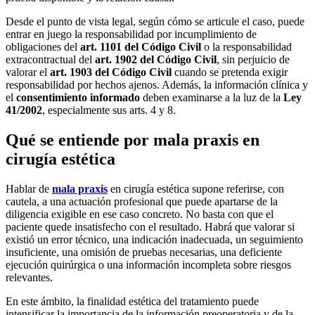
Desde el punto de vista legal, según cómo se articule el caso, puede
entrar en juego la responsabilidad por incumplimiento de
obligaciones del
art. 1101 del Código Civil
o la responsabilidad
extracontractual del
art. 1902 del Código Civil
, sin perjuicio de
valorar el
art. 1903 del Código Civil
cuando se pretenda exigir
responsabilidad por hechos ajenos. Además, la información clínica y
el
consentimiento informado
deben examinarse a la luz de la
Ley
41/2002
, especialmente sus arts. 4 y 8.
Qué se entiende por mala praxis en
cirugía estética
Hablar de
mala praxis
en cirugía estética supone referirse, con
cautela, a una actuación profesional que puede apartarse de la
diligencia exigible en ese caso concreto. No basta con que el
paciente quede insatisfecho con el resultado. Habrá que valorar si
existió un error técnico, una indicación inadecuada, un seguimiento
insuficiente, una omisión de pruebas necesarias, una deficiente
ejecución quirúrgica o una información incompleta sobre riesgos
relevantes.
En este ámbito, la finalidad estética del tratamiento puede
intensificar la importancia de la información preoperatoria y de la