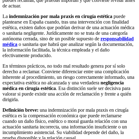
puedes reclamar, qué pruebas importan y qué conviene revisar antes
de actuar.
La
indemnización por mala praxis en cirugía estética
puede
plantearse en España cuando, tras una intervención con finalidad
estética, existen daños que podrían derivar de una actuación médica
o sanitaria negligente. Jurídicamente no se trata de una categoría
autónoma cerrada, sino de un posible supuesto de
responsabilidad
médica
o sanitaria que habrá que analizar según la documentación,
la información facilitada, la técnica empleada y el daño
efectivamente producido.
En términos prácticos, no todo mal resultado genera por sí solo
derecho a reclamar. Conviene diferenciar entre una complicación
inherente al procedimiento, un riesgo correctamente informado, una
expectativa estética no alcanzada y una verdadera
negligencia
médica en cirugía estética
. Esa distinción suele ser decisiva para
valorar si puede existir una acción de reclamación y frente a quién
dirigirla.
Definición breve:
una indemnización por mala praxis en cirugía
estética es la compensación económica que puede reclamarse
cuando un daño físico, estético o moral guarda relación con una
actuación sanitaria incorrecta, una información insuficiente o un
incumplimiento asistencial. Su viabilidad depende del daño, la
prueba disponible y la relación causal.