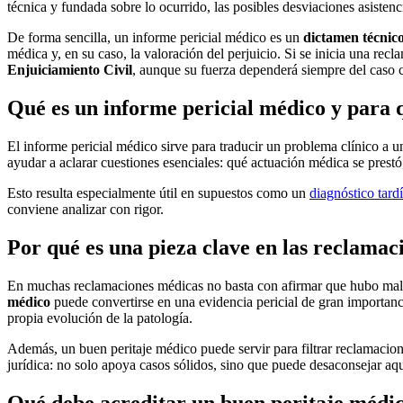
técnica y fundada sobre lo ocurrido, las posibles desviaciones asistenc
De forma sencilla, un informe pericial médico es un
dictamen técnic
médica y, en su caso, la valoración del perjuicio. Si se inicia una re
Enjuiciamiento Civil
, aunque su fuerza dependerá siempre del caso c
Qué es un informe pericial médico y para 
El informe pericial médico sirve para traducir un problema clínico a u
ayudar a aclarar cuestiones esenciales: qué actuación médica se prestó,
Esto resulta especialmente útil en supuestos como un
diagnóstico tard
conviene analizar con rigor.
Por qué es una pieza clave en las reclamac
En muchas reclamaciones médicas no basta con afirmar que hubo mal
médico
puede convertirse en una evidencia pericial de gran importancia
propia evolución de la patología.
Además, un buen peritaje médico puede servir para filtrar reclamacio
jurídica: no solo apoya casos sólidos, sino que puede desaconsejar aq
Qué debe acreditar un buen peritaje médi