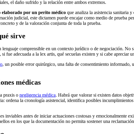
iales, el daño sufrido y la relación entre ambos extremos.
o elaborado por un perito médico
que analiza la asistencia sanitaria 
clamación judicial, este dictamen puede encajar como medio de prueba pe
oncreto y de la valoración conjunta de toda la prueba.
qué sirve
n lenguaje comprensible en un contexto jurídico o de negociación. No su
 si fue adecuada a la lex artis, qué secuelas existen y si cabe apreciar 
ío
, un posible error quirúrgico, una falta de consentimiento informado, 
iones médicas
a praxis o
negligencia médica
. Habrá que valorar si existen datos obje
: ordena la cronología asistencial, identifica posibles incumplimientos 
nes inviables antes de iniciar actuaciones costosas y emocionalmente ex
uellos en los que la documentación no permita sostener una reclamación
co