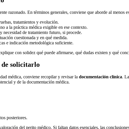
amente razonado. En términos generales, conviene que aborde al menos es
pruebas, tratamientos y evolución.
 o no a la práctica médica exigible en ese contexto.
o y necesidad de tratamiento futuro, si procede.
actuación cuestionada y en qué medida.
icas e indicación metodológica suficiente.
 explique con solidez qué puede afirmarse, qué dudas existen y qué con
de solicitarlo
dad médica, conviene recopilar y revisar la
documentación clínica
. L
istencial y de la documentación médica.
tos posteriores.
aloración del perito médico. Si faltan datos esenciales, las conclusione