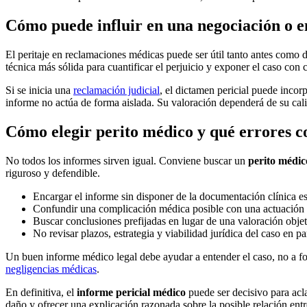
Cómo puede influir en una negociación o e
El peritaje en reclamaciones médicas puede ser útil tanto antes como 
técnica más sólida para cuantificar el perjuicio y exponer el caso con 
Si se inicia una
reclamación judicial
, el dictamen pericial puede incor
informe no actúa de forma aislada. Su valoración dependerá de su calid
Cómo elegir perito médico y qué errores c
No todos los informes sirven igual. Conviene buscar un
perito médic
riguroso y defendible.
Encargar el informe sin disponer de la documentación clínica es
Confundir una complicación médica posible con una actuación 
Buscar conclusiones prefijadas en lugar de una valoración objet
No revisar plazos, estrategia y viabilidad jurídica del caso en pa
Un buen informe médico legal debe ayudar a entender el caso, no a for
negligencias médicas
.
En definitiva, el
informe pericial médico
puede ser decisivo para acla
daño y ofrecer una explicación razonada sobre la posible relación entr