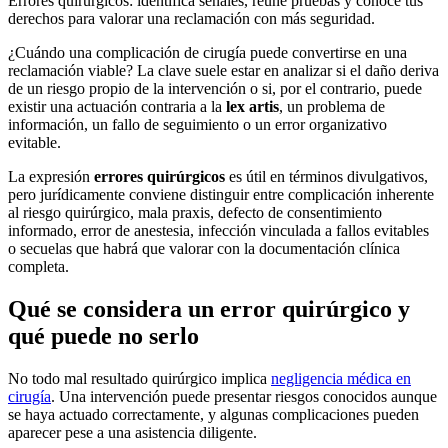
Errores quirúrgicos: identifica señales, reúne pruebas y conoce tus
derechos para valorar una reclamación con más seguridad.
¿Cuándo una complicación de cirugía puede convertirse en una
reclamación viable? La clave suele estar en analizar si el daño deriva
de un riesgo propio de la intervención o si, por el contrario, puede
existir una actuación contraria a la
lex artis
, un problema de
información, un fallo de seguimiento o un error organizativo
evitable.
La expresión
errores quirúrgicos
es útil en términos divulgativos,
pero jurídicamente conviene distinguir entre complicación inherente
al riesgo quirúrgico, mala praxis, defecto de consentimiento
informado, error de anestesia, infección vinculada a fallos evitables
o secuelas que habrá que valorar con la documentación clínica
completa.
Qué se considera un error quirúrgico y
qué puede no serlo
No todo mal resultado quirúrgico implica
negligencia médica en
cirugía
. Una intervención puede presentar riesgos conocidos aunque
se haya actuado correctamente, y algunas complicaciones pueden
aparecer pese a una asistencia diligente.