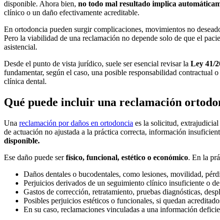
disponible. Ahora bien,
no todo mal resultado implica automática
clínico o un daño efectivamente acreditable.
En ortodoncia pueden surgir complicaciones, movimientos no deseados, r
Pero la viabilidad de una reclamación no depende solo de que el pacien
asistencial.
Desde el punto de vista jurídico, suele ser esencial revisar la
Ley 41/2
fundamentar, según el caso, una posible responsabilidad contractual 
clínica dental.
Qué puede incluir una reclamación ortodo
Una
reclamación por daños en ortodoncia
es la solicitud, extrajudici
de actuación no ajustada a la práctica correcta, información insuficie
disponible.
Ese daño puede ser
físico, funcional, estético o económico
. En la pr
Daños dentales o bucodentales, como lesiones, movilidad, pérdi
Perjuicios derivados de un seguimiento clínico insuficiente o d
Gastos de corrección, retratamiento, pruebas diagnósticas, despl
Posibles perjuicios estéticos o funcionales, si quedan acreditado
En su caso, reclamaciones vinculadas a una información deficient