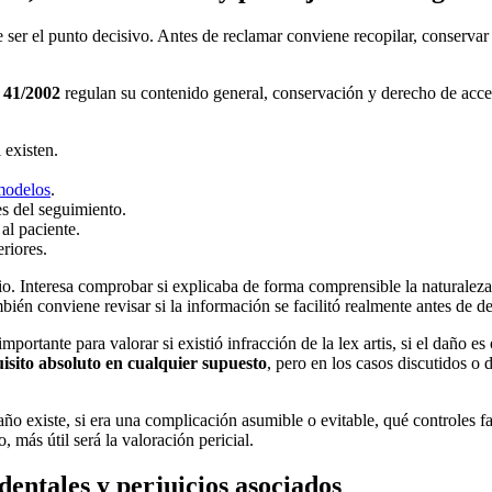
e ser el punto decisivo. Antes de reclamar conviene recopilar, conserv
y 41/2002
regulan su contenido general, conservación y derecho de acceso
 existen.
 modelos
.
es del seguimiento.
l paciente.
eriores.
Interesa comprobar si explicaba de forma comprensible la naturaleza del
mbién conviene revisar si la información se facilitó realmente antes de 
importante para valorar si existió infracción de la
lex artis
, si el daño e
sito absoluto en cualquier supuesto
, pero en los casos discutidos o 
o existe, si era una complicación asumible o evitable, qué controles fa
más útil será la valoración pericial.
entales y perjuicios asociados