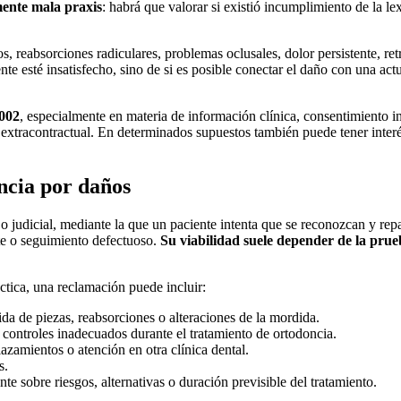
mente mala praxis
: habrá que valorar si existió incumplimiento de la
lex
eabsorciones radiculares, problemas oclusales, dolor persistente, retras
te esté insatisfecho, sino de si es posible conectar el daño con una ac
002
, especialmente en materia de información clínica, consentimiento in
o extracontractual. En determinados supuestos también puede tener inte
ncia por daños
al o judicial, mediante la que un paciente intenta que se reconozcan y re
nte o seguimiento defectuoso.
Su viabilidad suele depender de la prueb
áctica, una reclamación puede incluir:
da de piezas, reabsorciones o alteraciones de la mordida.
e controles inadecuados durante el tratamiento de ortodoncia.
azamientos o atención en otra clínica dental.
s.
e sobre riesgos, alternativas o duración previsible del tratamiento.