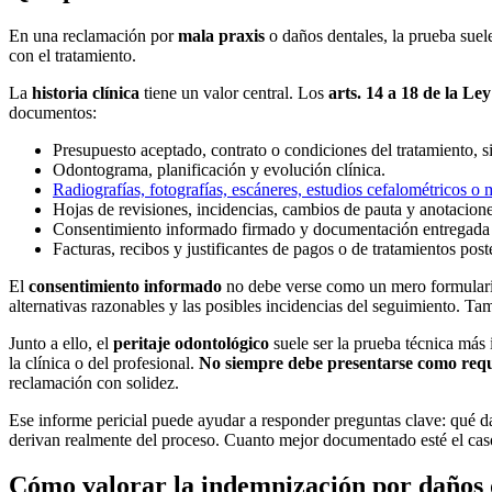
En una reclamación por
mala praxis
o daños dentales, la prueba suel
con el tratamiento.
La
historia clínica
tiene un valor central. Los
arts. 14 a 18 de la Le
documentos:
Presupuesto aceptado, contrato o condiciones del tratamiento, si
Odontograma, planificación y evolución clínica.
Radiografías, fotografías, escáneres, estudios cefalométricos o
Hojas de revisiones, incidencias, cambios de pauta y anotacion
Consentimiento informado firmado y documentación entregada a
Facturas, recibos y justificantes de pagos o de tratamientos post
El
consentimiento informado
no debe verse como un mero formulario. 
alternativas razonables y las posibles incidencias del seguimiento. Ta
Junto a ello, el
peritaje odontológico
suele ser la prueba técnica más 
la clínica o del profesional.
No siempre debe presentarse como requi
reclamación con solidez.
Ese informe pericial puede ayudar a responder preguntas clave: qué dañ
derivan realmente del proceso. Cuanto mejor documentado esté el caso, 
Cómo valorar la indemnización por daños d