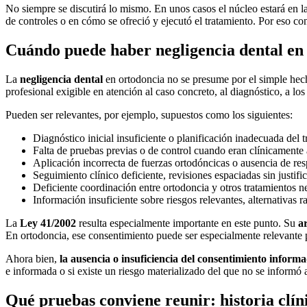
No siempre se discutirá lo mismo. En unos casos el núcleo estará en l
de controles o en cómo se ofreció y ejecutó el tratamiento. Por eso conv
Cuándo puede haber negligencia dental en
La
negligencia dental
en ortodoncia no se presume por el simple hecho
profesional exigible en atención al caso concreto, al diagnóstico, a lo
Pueden ser relevantes, por ejemplo, supuestos como los siguientes:
Diagnóstico inicial insuficiente o planificación inadecuada del t
Falta de pruebas previas o de control cuando eran clínicamente 
Aplicación incorrecta de fuerzas ortodóncicas o ausencia de re
Seguimiento clínico deficiente, revisiones espaciadas sin justifi
Deficiente coordinación entre ortodoncia y otros tratamientos ne
Información insuficiente sobre riesgos relevantes, alternativas 
La
Ley 41/2002
resulta especialmente importante en este punto. Su
ar
En ortodoncia, ese consentimiento puede ser especialmente relevante por
Ahora bien,
la ausencia o insuficiencia del consentimiento inform
e informada o si existe un riesgo materializado del que no se informó
Qué pruebas conviene reunir: historia clín