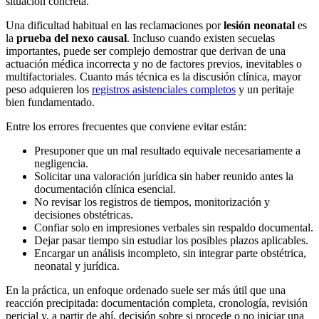
situación concreta.
Una dificultad habitual en las reclamaciones por
lesión neonatal
es
la
prueba del nexo causal
. Incluso cuando existen secuelas
importantes, puede ser complejo demostrar que derivan de una
actuación médica incorrecta y no de factores previos, inevitables o
multifactoriales. Cuanto más técnica es la discusión clínica, mayor
peso adquieren los
registros asistenciales completos
y un peritaje
bien fundamentado.
Entre los errores frecuentes que conviene evitar están:
Presuponer que un mal resultado equivale necesariamente a
negligencia.
Solicitar una valoración jurídica sin haber reunido antes la
documentación clínica esencial.
No revisar los registros de tiempos, monitorización y
decisiones obstétricas.
Confiar solo en impresiones verbales sin respaldo documental.
Dejar pasar tiempo sin estudiar los posibles plazos aplicables.
Encargar un análisis incompleto, sin integrar parte obstétrica,
neonatal y jurídica.
En la práctica, un enfoque ordenado suele ser más útil que una
reacción precipitada: documentación completa, cronología, revisión
pericial y, a partir de ahí, decisión sobre si procede o no iniciar una