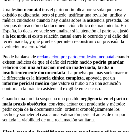
Una
lesión neonatal
tras el parto no implica por sí sola que haya
existido negligencia, pero sí puede justificar una revisión jurídica y
médica cuidadosa cuando hay dudas sobre la asistencia prestada, los
tiempos de reacción o la documentación clínica del nacimiento. En
España, lo decisivo suele ser analizar si la atención al parto se ajustó
a la
lex artis
, si existe relación causal entre lo ocurrido y el daño del
recién nacido, y qué pruebas permiten reconstruir con precisión la
evolución materno-fetal.
Puede hablarse de
reclamación por parto con lesión neonatal
cuando
existen indicios de que el daño del recién nacido
podría guardar
relación con una actuación médica inadecuada, tardía o
insuficientemente documentada
. La prueba que más suele marcar
la diferencia es la
historia clínica completa
, apoyada por un
informe pericial médico
que valore si hubo o no una actuación
contraria a la práctica asistencial exigible en ese caso.
Cuando una familia sospecha una posible
negligencia en el parto
o
mala praxis obstétrica
, conviene actuar con prudencia y método:
pedir copia de la documentación, ordenar cronológicamente los
hechos y someter el caso a una valoración pericial antes de dar por
sentada la viabilidad de una reclamación sanitaria.