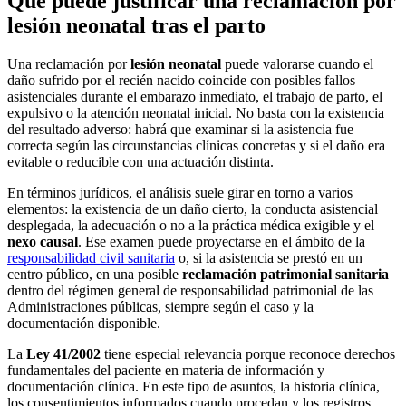
Qué puede justificar una reclamación por
lesión neonatal tras el parto
Una reclamación por
lesión neonatal
puede valorarse cuando el
daño sufrido por el recién nacido coincide con posibles fallos
asistenciales durante el embarazo inmediato, el trabajo de parto, el
expulsivo o la atención neonatal inicial. No basta con la existencia
del resultado adverso: habrá que examinar si la asistencia fue
correcta según las circunstancias clínicas concretas y si el daño era
evitable o reducible con una actuación distinta.
En términos jurídicos, el análisis suele girar en torno a varios
elementos: la existencia de un daño cierto, la conducta asistencial
desplegada, la adecuación o no a la práctica médica exigible y el
nexo causal
. Ese examen puede proyectarse en el ámbito de la
responsabilidad civil sanitaria
o, si la asistencia se prestó en un
centro público, en una posible
reclamación patrimonial sanitaria
dentro del régimen general de responsabilidad patrimonial de las
Administraciones públicas, siempre según el caso y la
documentación disponible.
La
Ley 41/2002
tiene especial relevancia porque reconoce derechos
fundamentales del paciente en materia de información y
documentación clínica. En este tipo de asuntos, la historia clínica,
los consentimientos informados cuando procedan y los registros