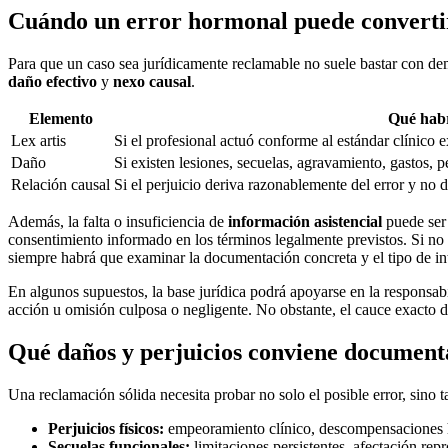
Cuándo un error hormonal puede convertir
Para que un caso sea jurídicamente reclamable no suele bastar con de
daño efectivo
y
nexo causal
.
Elemento
Qué habr
Lex artis
Si el profesional actuó conforme al estándar clínico e
Daño
Si existen lesiones, secuelas, agravamiento, gastos, 
Relación causal
Si el perjuicio deriva razonablemente del error y no d
Además, la falta o insuficiencia de
información asistencial
puede ser
consentimiento informado en los términos legalmente previstos. Si no se
siempre habrá que examinar la documentación concreta y el tipo de in
En algunos supuestos, la base jurídica podrá apoyarse en la responsabi
acción u omisión culposa o negligente. No obstante, el cauce exacto de
Qué daños y perjuicios conviene document
Una reclamación sólida necesita probar no solo el posible error, sino
Perjuicios físicos:
empeoramiento clínico, descompensaciones ho
Secuelas funcionales:
limitaciones persistentes, afectación rep