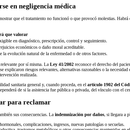
se en negligencia médica
mostrar que el tratamiento no funcionó o que provocó molestias. Habrá q
á que valorar
xigible en diagnóstico, prescripción, control y seguimiento.
perjuicios económicos o daño moral acreditable.
e la evolución natural de la enfermedad o de otros factores.
 relevante por sí misma. La
Ley 41/2002
reconoce el derecho del pacien
 explicaron riesgos relevantes, alternativas razonables o la necesidad d
tervención realizada.
lidad sanitaria general y, cuando proceda, en el
artículo 1902 del Cód
penderá de si la asistencia fue pública o privada, del vínculo con el c
ar para reclamar
 también sus consecuencias. La
indemnización por daños
, si llegara a
rmonales, complicaciones, ingresos, nuevas patologías o secuelas.
roductiva, trastornos metabólicos u otras consecuencias mantenidas en e