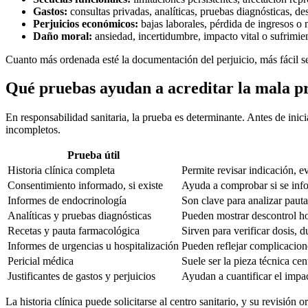
Gastos:
consultas privadas, analíticas, pruebas diagnósticas, 
Perjuicios económicos:
bajas laborales, pérdida de ingresos o n
Daño moral:
ansiedad, incertidumbre, impacto vital o sufrimien
Cuanto más ordenada esté la documentación del perjuicio, más fácil se
Qué pruebas ayudan a acreditar la mala p
En responsabilidad sanitaria, la prueba es determinante. Antes de inic
incompletos.
Prueba útil
Historia clínica completa
Permite revisar indicación, e
Consentimiento informado, si existe
Ayuda a comprobar si se infor
Informes de endocrinología
Son clave para analizar pauta
Analíticas y pruebas diagnósticas
Pueden mostrar descontrol ho
Recetas y pauta farmacológica
Sirven para verificar dosis, d
Informes de urgencias u hospitalización
Pueden reflejar complicacion
Pericial médica
Suele ser la pieza técnica cen
Justificantes de gastos y perjuicios
Ayudan a cuantificar el impa
La historia clínica puede solicitarse al centro sanitario, y su revisió