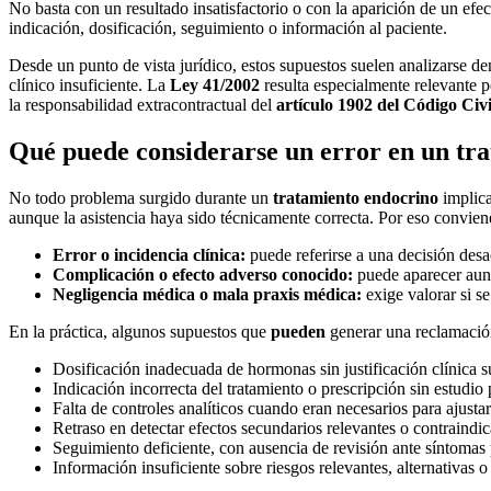
No basta con un resultado insatisfactorio o con la aparición de un efe
indicación, dosificación, seguimiento o información al paciente.
Desde un punto de vista jurídico, estos supuestos suelen analizarse de
clínico insuficiente. La
Ley 41/2002
resulta especialmente relevante p
la responsabilidad extracontractual del
artículo 1902 del Código Civi
Qué puede considerarse un error en un tr
No todo problema surgido durante un
tratamiento endocrino
implica
aunque la asistencia haya sido técnicamente correcta. Por eso convien
Error o incidencia clínica:
puede referirse a una decisión desac
Complicación o efecto adverso conocido:
puede aparecer aun 
Negligencia médica o mala praxis médica:
exige valorar si se
En la práctica, algunos supuestos que
pueden
generar una reclamación
Dosificación inadecuada de hormonas sin justificación clínica su
Indicación incorrecta del tratamiento o prescripción sin estudio
Falta de controles analíticos cuando eran necesarios para ajustar 
Retraso en detectar efectos secundarios relevantes o contraindic
Seguimiento deficiente, con ausencia de revisión ante síntomas
Información insuficiente sobre riesgos relevantes, alternativas o