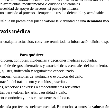
desplazamientos, medicamentos o cuidados adicionales.
ecesidad de apoyo de terceros, si puede justificarse.
to asociado al proceso, siempre que resulte defendible y acreditable.
rá que un profesional pueda valorar la viabilidad de una
demanda méd
raxis médica
iar cualquier actuación, conviene reunir toda la información clínica dis
Para qué sirve
volución, controles, incidencias y decisiones médicas adoptadas.
mó de riesgos, alternativas y características esenciales del tratamiento.
, ajustes, indicación y seguimiento especializado.
rmonal, omisiones de vigilancia o evolución del daño.
uración del tratamiento y cambios prescritos.
es, reacciones adversas o empeoramientos relevantes.
tral para valorar lex artis, causalidad y daño.
cto económico y otras consecuencias del caso.
n ordenada por fechas suele ser esencial. En muchos asuntos, la
valoración