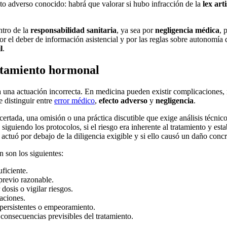
cto adverso conocido: habrá que valorar si hubo infracción de la
lex arti
ntro de la
responsabilidad sanitaria
, ya sea por
negligencia médica
, 
or el deber de información asistencial y por las reglas sobre autonomía
l
.
atamiento hormonal
 una actuación incorrecta. En medicina pueden existir complicaciones, 
e distinguir entre
error médico
,
efecto adverso
y
negligencia
.
ertada, una omisión o una práctica discutible que exige análisis técnico
siguiendo los protocolos, si el riesgo era inherente al tratamiento y e
 actuó por debajo de la diligencia exigible y si ello causó un daño concr
 son los siguientes:
ficiente.
 previo razonable.
dosis o vigilar riesgos.
aciones.
 persistentes o empeoramiento.
 consecuencias previsibles del tratamiento.