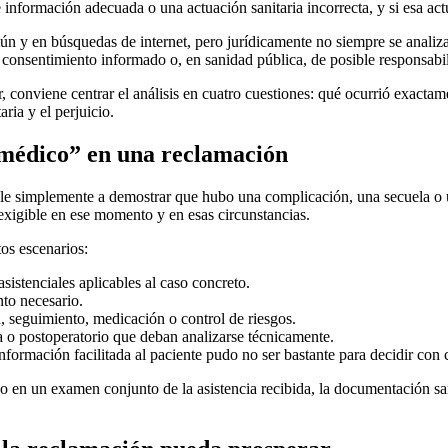
de información adecuada o una actuación sanitaria incorrecta, y si esa ac
 y en búsquedas de internet, pero jurídicamente no siempre se analiza
 de consentimiento informado o, en sanidad pública, de posible responsabi
, conviene centrar el análisis en cuatro cuestiones: qué ocurrió exacta
aria y el perjuicio.
 médico” en una reclamación
e simplemente a demostrar que hubo una complicación, una secuela o un
a exigible en ese momento y en esas circunstancias.
tos escenarios:
 asistenciales aplicables al caso concreto.
nto necesario.
n, seguimiento, medicación o control de riesgos.
ia o postoperatorio que deban analizarse técnicamente.
nformación facilitada al paciente pudo no ser bastante para decidir con
en un examen conjunto de la asistencia recibida, la documentación sanita