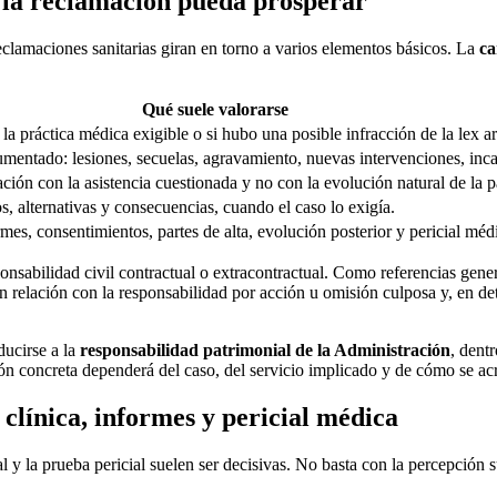
 la reclamación pueda prosperar
lamaciones sanitarias giran en torno a varios elementos básicos. La
ca
Qué suele valorarse
la práctica médica exigible o si hubo una posible infracción de la lex art
ocumentado: lesiones, secuelas, agravamiento, nuevas intervenciones, in
ción con la asistencia cuestionada y no con la evolución natural de la pa
s, alternativas y consecuencias, cuando el caso lo exigía.
rmes, consentimientos, partes de alta, evolución posterior y pericial méd
ponsabilidad civil contractual o extracontractual. Como referencias gene
n relación con la responsabilidad por acción u omisión culposa y, en d
ducirse a la
responsabilidad patrimonial de la Administración
, dent
ón concreta dependerá del caso, del servicio implicado y de cómo se acre
 clínica, informes y pericial médica
l y la prueba pericial suelen ser decisivas. No basta con la percepción s