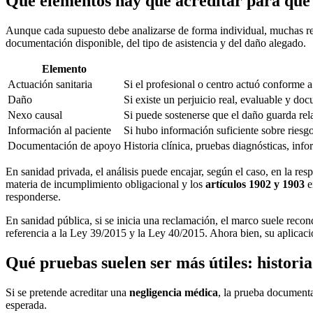
Qué elementos hay que acreditar para que
Aunque cada supuesto debe analizarse de forma individual, muchas rec
documentación disponible, del tipo de asistencia y del daño alegado.
Elemento
Actuación sanitaria
Si el profesional o centro actuó conforme a 
Daño
Si existe un perjuicio real, evaluable y d
Nexo causal
Si puede sostenerse que el daño guarda rela
Información al paciente
Si hubo información suficiente sobre riesgo
Documentación de apoyo
Historia clínica, pruebas diagnósticas, info
En sanidad privada, el análisis puede encajar, según el caso, en la res
materia de incumplimiento obligacional y los
artículos 1902 y 1903
e
responderse.
En sanidad pública, si se inicia una reclamación, el marco suele recon
referencia a la Ley 39/2015 y la Ley 40/2015. Ahora bien, su aplicaci
Qué pruebas suelen ser más útiles: historia
Si se pretende acreditar una
negligencia médica
, la prueba documenta
esperada.