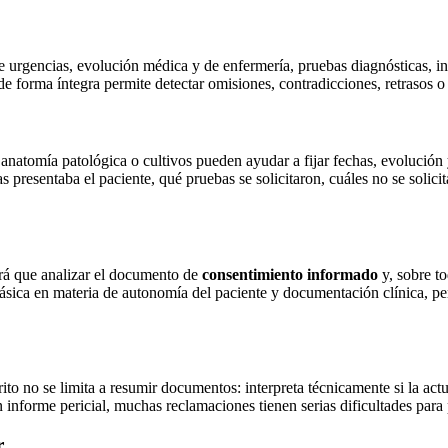
de urgencias, evolución médica y de enfermería, pruebas diagnósticas, in
e forma íntegra permite detectar omisiones, contradicciones, retrasos o 
, anatomía patológica o cultivos pueden ayudar a fijar fechas, evolución
s presentaba el paciente, qué pruebas se solicitaron, cuáles no se solic
rá que analizar el documento de
consentimiento informado
y, sobre to
sica en materia de autonomía del paciente y documentación clínica, pero
to no se limita a resumir documentos: interpreta técnicamente si la actua
n informe pericial, muchas reclamaciones tienen serias dificultades para 
r