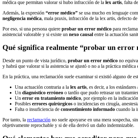
médica que permitan valorar si hubo infracción de la
lex artis
, falta 
Además, la expresión
“error médico”
se usa mucho en lenguaje común
negligencia médica
, mala praxis, infracción de la lex artis, defecto
Por eso, si una persona quiere
probar un error médico
para reclamar
asistencial valorable y si existe un
nexo causal
entre la actuación sanit
Qué significa realmente “probar un error
Desde un punto de vista jurídico,
probar un error médico
no equival
y habrá que valorar si la asistencia se ajustó o no a la práctica médic
En la práctica, una reclamación suele examinar si existió alguno de es
Una actuación contraria a la
lex artis
, es decir, a los estándares
Un
diagnóstico erróneo
o tardío que pudo retrasar un tratamie
Un
error en tratamiento médico
, por ejemplo en la indicació
Posibles
errores quirúrgicos
o incidencias en cirugía, anestes
Falta o insuficiencia de
consentimiento informado
cuando la i
Por tanto, la
reclamación
no suele apoyarse en una mera sospecha, sino 
objetivamente reprochable y si de ella derivó un daño indemnizable.