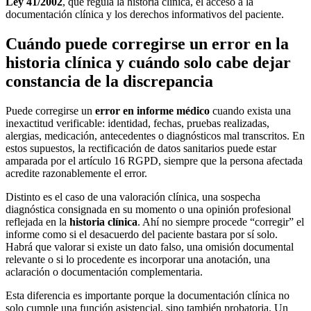
Ley 41/2002
, que regula la historia clínica, el acceso a la
documentación clínica y los derechos informativos del paciente.
Cuándo puede corregirse un error en la
historia clínica y cuándo solo cabe dejar
constancia de la discrepancia
Puede corregirse un
error en informe médico
cuando exista una
inexactitud verificable: identidad, fechas, pruebas realizadas,
alergias, medicación, antecedentes o diagnósticos mal transcritos. En
estos supuestos, la rectificación de datos sanitarios puede estar
amparada por el artículo 16 RGPD, siempre que la persona afectada
acredite razonablemente el error.
Distinto es el caso de una valoración clínica, una sospecha
diagnóstica consignada en su momento o una opinión profesional
reflejada en la
historia clínica
. Ahí no siempre procede “corregir” el
informe como si el desacuerdo del paciente bastara por sí solo.
Habrá que valorar si existe un dato falso, una omisión documental
relevante o si lo procedente es incorporar una anotación, una
aclaración o documentación complementaria.
Esta diferencia es importante porque la documentación clínica no
solo cumple una función asistencial, sino también probatoria. Un