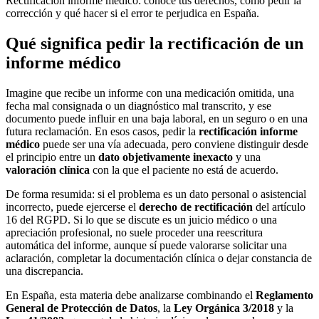
Rectificación informe médico: conoce tus derechos, cómo pedir la
corrección y qué hacer si el error te perjudica en España.
Qué significa pedir la rectificación de un
informe médico
Imagine que recibe un informe con una medicación omitida, una
fecha mal consignada o un diagnóstico mal transcrito, y ese
documento puede influir en una baja laboral, en un seguro o en una
futura reclamación. En esos casos, pedir la
rectificación informe
médico
puede ser una vía adecuada, pero conviene distinguir desde
el principio entre un
dato objetivamente inexacto
y una
valoración clínica
con la que el paciente no está de acuerdo.
De forma resumida: si el problema es un dato personal o asistencial
incorrecto, puede ejercerse el
derecho de rectificación
del artículo
16 del RGPD. Si lo que se discute es un juicio médico o una
apreciación profesional, no suele proceder una reescritura
automática del informe, aunque sí puede valorarse solicitar una
aclaración, completar la documentación clínica o dejar constancia de
una discrepancia.
En España, esta materia debe analizarse combinando el
Reglamento
General de Protección de Datos
, la
Ley Orgánica 3/2018
y la