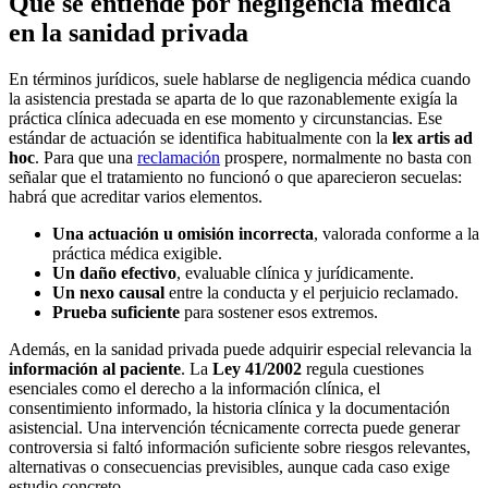
Qué se entiende por negligencia médica
en la sanidad privada
En términos jurídicos, suele hablarse de negligencia médica cuando
la asistencia prestada se aparta de lo que razonablemente exigía la
práctica clínica adecuada en ese momento y circunstancias. Ese
estándar de actuación se identifica habitualmente con la
lex artis ad
hoc
. Para que una
reclamación
prospere, normalmente no basta con
señalar que el tratamiento no funcionó o que aparecieron secuelas:
habrá que acreditar varios elementos.
Una actuación u omisión incorrecta
, valorada conforme a la
práctica médica exigible.
Un daño efectivo
, evaluable clínica y jurídicamente.
Un nexo causal
entre la conducta y el perjuicio reclamado.
Prueba suficiente
para sostener esos extremos.
Además, en la sanidad privada puede adquirir especial relevancia la
información al paciente
. La
Ley 41/2002
regula cuestiones
esenciales como el derecho a la información clínica, el
consentimiento informado, la historia clínica y la documentación
asistencial. Una intervención técnicamente correcta puede generar
controversia si faltó información suficiente sobre riesgos relevantes,
alternativas o consecuencias previsibles, aunque cada caso exige
estudio concreto.