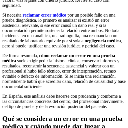
valorar vías legales con criterio jurídico. Revise su caso con
seguridad.
Si necesita
reclamar error médico
por un posible fallo en una
prueba diagnóstica, lo primero es analizar si existió un error
asistencial relevante, si ese error causó un daño real y si la
documentación permite sostener la relación entre ambos. No toda
incidencia en una analítica, una radiografía, una resonancia o un
resultado de laboratorio equivale por sí sola a
negligencia médica
,
pero sí puede justificar una revisión jurídica y pericial del caso.
De forma resumida,
cómo reclamar un error en una prueba
médica
suele exigir pedir la historia clínica, conservar informes y
resultados, reconstruir la secuencia asistencial y valorar con un
profesional si hubo fallo técnico, error de interpretación, retraso
evitable o defecto de información. Si se inicia una reclamación,
normalmente habrá que acreditar daño, relación de causalidad y base
documental suficiente.
En España, este análisis debe hacerse con prudencia y conforme a
las circunstancias concretas del centro, del profesional interviniente,
del tipo de prueba y de la evolución posterior del paciente.
Qué se considera un error en una prueba
médica y cuándo puede dar lugar a