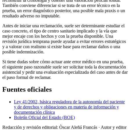
reconstruir la cronología y obtener una valoración pericial sólida.
También conviene diferenciar si se trata de un error técnico en la
prueba, un error diagnóstico posterior, una posible mala praxis o un
resultado adverso no imputable.
Antes de iniciar una reclamación, suele ser determinante estudiar el
caso concreto, el tipo de centro sanitario implicado y la vía que
mejor encaje con los hechos y con la prueba disponible. Una
revisión jurídica temprana puede ayudar a evitar errores estratégicos
y a valorar con realismo si existe base para reclamar daños o una
posible indemnización.
Si tiene dudas sobre cómo actuar ante error médico en una prueba,
el siguiente paso razonable suele ser solicitar toda la documentación
asistencial y pedir una evaluación especializada del caso antes de dar
el paso formal de reclamar.
Fuentes oficiales
Ley 41/2002, básica reguladora de la autonomía del paciente
y de derechos y obligaciones en materia de información y
documentación clínica
Boletín Oficial del Estado (BOE)
Redacción y revisión editorial: Òscar Aleñá Francás
· Autor y editor