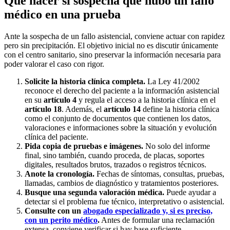
Qué hacer si sospecha que hubo un fallo
médico en una prueba
Ante la sospecha de un fallo asistencial, conviene actuar con rapidez
pero sin precipitación. El objetivo inicial no es discutir únicamente
con el centro sanitario, sino preservar la información necesaria para
poder valorar el caso con rigor.
Solicite la historia clínica completa.
La Ley 41/2002
reconoce el derecho del paciente a la información asistencial
en su
artículo 4
y regula el acceso a la historia clínica en el
artículo 18
. Además, el
artículo 14
define la historia clínica
como el conjunto de documentos que contienen los datos,
valoraciones e informaciones sobre la situación y evolución
clínica del paciente.
Pida copia de pruebas e imágenes.
No solo del informe
final, sino también, cuando proceda, de placas, soportes
digitales, resultados brutos, trazados o registros técnicos.
Anote la cronología.
Fechas de síntomas, consultas, pruebas,
llamadas, cambios de diagnóstico y tratamientos posteriores.
Busque una segunda valoración médica.
Puede ayudar a
detectar si el problema fue técnico, interpretativo o asistencial.
Consulte con un
abogado especializado y, si es preciso,
con un perito médico
.
Antes de formular una reclamación
extensa, conviene verificar si hay base suficiente.