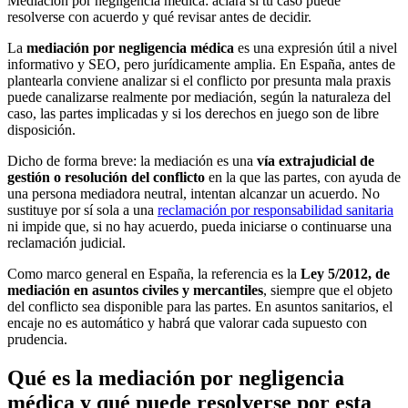
Mediación por negligencia médica: aclara si tu caso puede
resolverse con acuerdo y qué revisar antes de decidir.
La
mediación por negligencia médica
es una expresión útil a nivel
informativo y SEO, pero jurídicamente amplia. En España, antes de
plantearla conviene analizar si el conflicto por presunta mala praxis
puede canalizarse realmente por mediación, según la naturaleza del
caso, las partes implicadas y si los derechos en juego son de libre
disposición.
Dicho de forma breve: la mediación es una
vía extrajudicial de
gestión o resolución del conflicto
en la que las partes, con ayuda de
una persona mediadora neutral, intentan alcanzar un acuerdo. No
sustituye por sí sola a una
reclamación por responsabilidad sanitaria
ni impide que, si no hay acuerdo, pueda iniciarse o continuarse una
reclamación judicial.
Como marco general en España, la referencia es la
Ley 5/2012, de
mediación en asuntos civiles y mercantiles
, siempre que el objeto
del conflicto sea disponible para las partes. En asuntos sanitarios, el
encaje no es automático y habrá que valorar cada supuesto con
prudencia.
Qué es la mediación por negligencia
médica y qué puede resolverse por esta